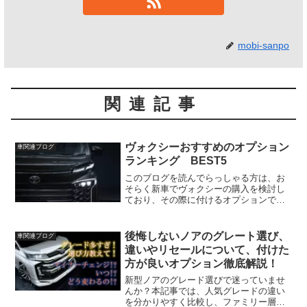
mobi-sanpo
関連記事
ヴォクシーおすすめのオプション
車関連ブログ
ランキング BEST5
このブログを読んでらっしゃる方は、お
そらく新車でヴォクシーの購入を検討し
ており、その際に付けるオプションで悩
んでいらっしゃるのだと思います。今回
は、実際に90系ヴォクシーのユーザーで
ある、私モビ散歩が「これは非常にオス
後悔しないノアのグレート選び、
車関連ブログ
スメですよ！」というオ...
違いやリセールについて、付けた
方が良いオプション徹底解説！
新型ノアのグレード選びで迷っていませ
んか？本記事では、人気グレードの違い
を分かりやすく比較し、ファミリー層に