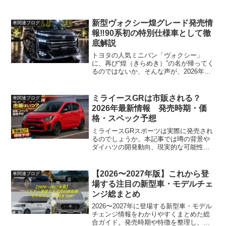
おすすめのオプションや注意点も詳しく
解説。購入前に知っておきたいポイント
をまとめました。
新型ヴォクシー煌グレード発売情
車関連ブログ
報‼90系初の特別仕様車として徹
底解説
トヨタの人気ミニバン「ヴォクシー」
に、再び“煌（きらめき）”の名が帰ってく
るのではないか、そんな声が、2026年に
なって早々の現在、少しずつ現実味を帯
びてきました。これまでの煌シリーズ
は、専用メッキパーツや上質な内装、充
ミライースGRは市販される？
車関連ブログ
実装備によって“ワン...
2026年最新情報 発売時期・価
格・スペック予想
ミライースGRスポーツは実際に発売され
るのでしょうか。本記事では噂の背景や
ダイハツの開発動向、現実的な可能性、
今後の展望を整理し、購入を検討してい
る方が混乱しないための判断材料をわか
りやすく解説します。
【2026〜2027年版】これから登
車関連ブログ
場する注目の新型車・モデルチェ
ンジ総まとめ
2026〜2027年に登場する新型車・モデル
チェンジ情報をわかりやすくまとめた総
合ガイド。発売時期や特徴を整理し、車