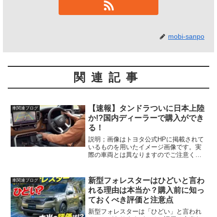
mobi-sanpo
関連記事
【速報】タンドラついに日本上陸
車関連ブログ
か!?国内ディーラーで購入ができ
る！
説明；画像はトヨタ公式HPに掲載されて
いるものを用いたイメージ画像です。実
際の車両とは異なりますのでご注意くだ
さい。
新型フォレスターはひどいと言わ
車関連ブログ
れる理由は本当か？購入前に知っ
ておくべき評価と注意点
新型フォレスターは「ひどい」と言われ