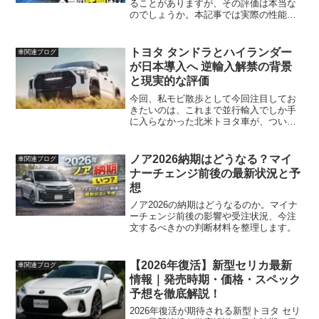
ることがありますが、その評価は本当な
のでしょうか。本記事では実際の性能や
価格、燃費、装備、安全性をもとに、向
いている人・向いていない人を整理し、
購入前に知っておきたい注意点をわかり
トヨタ タンドラとハイランダー
車関連ブログ
やすく解説します。
が日本導入へ 逆輸入解禁の背景
と現実的な評価
今回、私モビ散歩として今回注目してお
きたいのは、これまで並行輸入でしか手
に入らなかった北米トヨタ車が、ついに
日本で正規販売されるという動きです。
タンドラやハイランダーといったモデル
が対象となり、背景には単なる商品戦略
ノア2026納期はどうなる？マイ
車関連ブログ
ではなく、制度や政治的な...
ナーチェンジ前後の最新状況と予
想
ノア2026の納期はどうなるのか。マイナ
ーチェンジ前後の影響や受注状況、今注
文するべきかの判断材料を整理します。
【2026年復活】新型セリカ最新
車関連ブログ
情報｜発売時期・価格・スペック
予想を徹底解説！
2026年復活が期待される新型トヨタ セリ