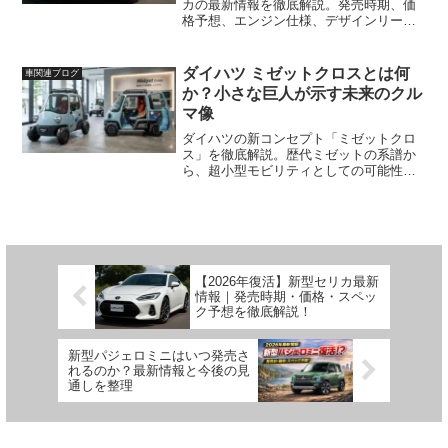
カの最新情報を徹底解説。発売時期、価
格予想、エンジン仕様、デザインリーク
情報、GT-FOUR復活の可能性など、購入
前に知りたい注目ポイントをわかりやす
くまとめました。
ダイハツ ミゼットクロスとは何
車関連ブログ
か？小さな巨人が示す未来のクル
マ像
ダイハツの新コンセプト「ミゼットクロ
ス」を徹底解説。歴代ミゼットの系譜か
ら、超小型モビリティとしての可能性、
カスタマイズ性や市販化の現実まで分か
りやすくまとめました。
【2026年復活】新型セリカ最新
情報｜発売時期・価格・スペッ
ク予想を徹底解説！
新型パジェロミニはいつ発売さ
れるのか？最新情報と今後の見
通しを整理