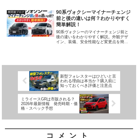
90系ヴォクシーマイナーチェンジ
車関連ブログ
前と後の違いは何？わかりやすく
簡単解説！
90系ヴォクシーのマイナーチェンジ前と
後の違いをわかりやすく解説。外観デザ
イン、装備、安全性能など変更点を簡単
にまとめ、どこが変わるのかを初心者で
も理解できるように紹介します。購入検
討中の方はぜひ参考にしてください。
新型フォレスターはひどいと言
われる理由は本当か？購入前に
知っておくべき評価と注意点
ミライースGRは市販される？
2026年最新情報 発売時期・価
格・スペック予想
コメント