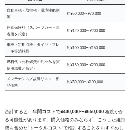
自動車税・取得税・環境性能割
約¥50,000〜¥70,000
等
任意保険料（スポーツカー＋若
約¥120,000〜¥200,000
者層を想定）
車検・定期点検・タイヤ・ブレ
約¥100,000〜¥150,000
ーキ等消耗品
燃料代（公称燃費の約85％を実
約¥150,000〜¥200,000
使用燃費と仮定）
メンテナンス／故障リスク・部
約¥50,000〜¥100,000
品価格
合計すると、
年間コストで¥400,000〜¥650,000
程度かか
る可能性があります。購入価格のみならず、こうした維持
費も含めた“トータルコスト”で検討することをおすすめし