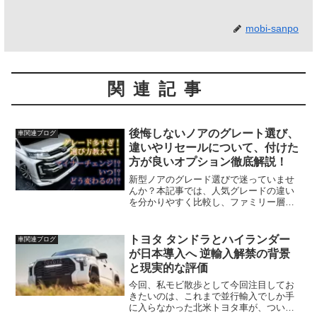
mobi-sanpo
関連記事
後悔しないノアのグレート選び、
車関連ブログ
違いやリセールについて、付けた
方が良いオプション徹底解説！
新型ノアのグレード選びで迷っていませ
んか？本記事では、人気グレードの違い
を分かりやすく比較し、ファミリー層に
おすすめのオプションや注意点も詳しく
解説。購入前に知っておきたいポイント
をまとめました。
トヨタ タンドラとハイランダー
車関連ブログ
が日本導入へ 逆輸入解禁の背景
と現実的な評価
今回、私モビ散歩として今回注目してお
きたいのは、これまで並行輸入でしか手
に入らなかった北米トヨタ車が、ついに