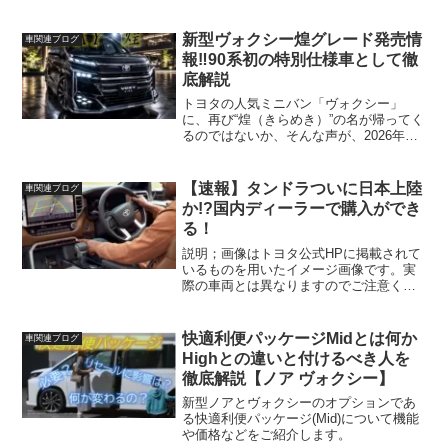
日本で正規販売されるという動きです。
タンドラやハイランダーといったモデル
が対象となり、背景には単なる商品戦略
新型ヴォクシー煌グレード発売情
車関連ブログ
ではなく、制度や政治的な...
報‼90系初の特別仕様車として徹
底解説
トヨタの人気ミニバン「ヴォクシー」
に、再び“煌（きらめき）”の名が帰ってく
るのではないか、そんな声が、2026年に
なって早々の現在、少しずつ現実味を帯
びてきました。これまでの煌シリーズ
は、専用メッキパーツや上質な内装、充
【速報】タンドラついに日本上陸
車関連ブログ
実装備によって“ワン...
か!?国内ディーラーで購入ができ
る！
説明；画像はトヨタ公式HPに掲載されて
いるものを用いたイメージ画像です。実
際の車両とは異なりますのでご注意くだ
さい。
快適利便パッケージMidとは何か
車関連ブログ
Highとの違いと付けるべき人を
徹底解説【ノア ヴォクシー】
新型ノアとヴォクシーのオプションであ
る快適利便パッケージ(Mid)について機能
や価格などをご紹介します。