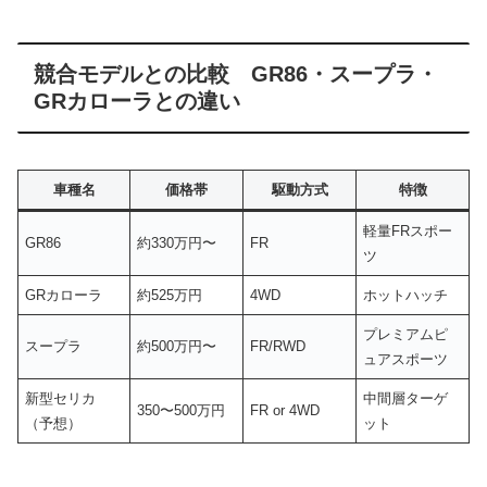
競合モデルとの比較 GR86・スープラ・
GRカローラとの違い
車種名
価格帯
駆動方式
特徴
軽量FRスポー
GR86
約330万円〜
FR
ツ
GRカローラ
約525万円
4WD
ホットハッチ
プレミアムピ
スープラ
約500万円〜
FR/RWD
ュアスポーツ
新型セリカ
中間層ターゲ
350〜500万円
FR or 4WD
（予想）
ット